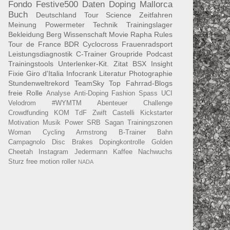
Fondo
Festive500
Daten
Doping
Mallorca
Buch
Deutschland Tour
Science
Zeitfahren
Meinung
Powermeter
Technik
Trainingslager
Bekleidung
Berg
Wissenschaft
Movie
Rapha
Rules
Tour de France
BDR
Cyclocross
Frauenradsport
Leistungsdiagnostik
C-Trainer
Groupride
Podcast
Trainingstools
Unterlenker-Kit.
Zitat
BSX Insight
Fixie
Giro d'Italia
Infocrank
Literatur
Photographie
Stundenweltrekord
TeamSky
Top Fahrrad-Blogs
freie Rolle
Analyse
Anti-Doping
Fashion
Spass
UCI
Velodrom
#WYMTM
Abenteuer
Challenge
Crowdfunding
KOM
TdF
Zwift
Castelli
Kickstarter
Motivation
Musik
Power
SRB
Sagan
Trainingszonen
Woman Cycling
Armstrong
B-Trainer
Bahn
Campagnolo
Disc Brakes
Dopingkontrolle
Golden
Cheetah
Instagram
Jedermann
Kaffee
Nachwuchs
Sturz
free motion roller
NADA