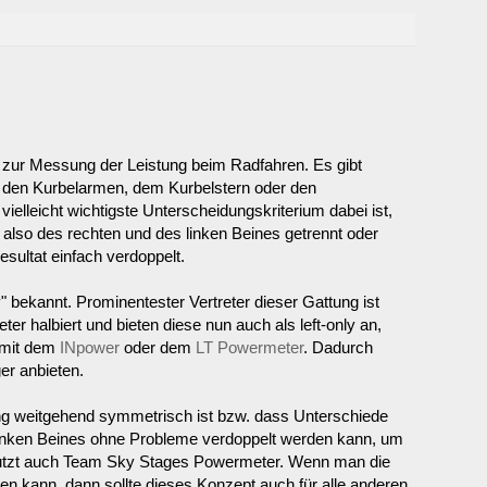
 zur Messung der Leistung beim Radfahren. Es gibt
n, den Kurbelarmen, dem Kurbelstern oder den
vielleicht wichtigste Unterscheidungskriterium dabei ist,
, also des rechten und des linken Beines getrennt oder
sultat einfach verdoppelt.
ly" bekannt. Prominentester Vertreter dieser Gattung ist
er halbiert und bieten diese nun auch als left-only an,
 mit dem
INpower
oder dem
LT Powermeter
. Dadurch
ger anbieten.
lung weitgehend symmetrisch ist bzw. dass Unterschiede
 linken Beines ohne Probleme verdoppelt werden kann, um
tzt auch Team Sky Stages Powermeter. Wenn man die
n kann, dann sollte dieses Konzept auch für alle anderen