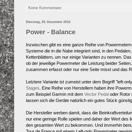
Keine Kommentare:
Dienstag, 29. Dezember 2015
Power - Balance
Inzwischen gibt es eine ganze Reihe von Powermetern
Systeme die in die Nabe integriert sind, in den Pedale
Kettenblättern, um nur einige Varianten zu nennen. Das 
ob der jeweilige Powermeter die Leistung beider Seiten
zusammen erfasst oder nur eine Seite misst und das Re
Letztere Variante ist zumeist unter dem Begriff "left-on
Stages
. Eine Reihe von Herstellern haben ihre Powermet
zum Beispiel Garmin mit dem
Vector Pedal
oder Rotor
lassen sich die Geräte natürlich ein gutes Stück günsti
Die Hersteller werben damit, dass die Beinkraftvertei
nur eine geringe Rolle spielen und daher der Wert des
den gesamten Wert zu bekommen. Und immerhin benu
Tour de France mit einem Left-only Powermeter gewinne