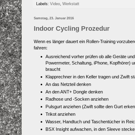
Labels:
Video
,
Werkstatt
Samstag, 23. Januar 2016
Indoor Cycling Prozedur
Wenn es länger dauert ein Rollen-Training vorzuber
fahren:
Ausreichend vorher prüfen ob alle Geräte u
Powermeter, Schaltung, iPhone, Kopfhörer) un
braucht
Klapprechner in den Keller tragen und Zwift st
An das Netzteil denken
An den ANT+ Dongle denken
Radhose und -Socken anziehen
Pulsgurt anziehen (Zwift sollte den Gurt erke
Trikot anziehen
Wasser, Handtuch und Taschentücher in Reich
BSX Insight aufwachen, in den Sleeve steck