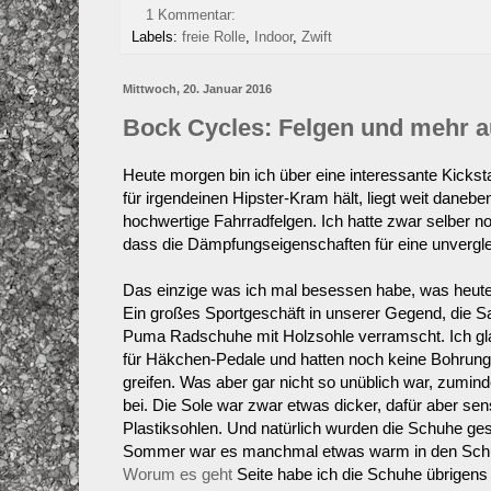
1 Kommentar:
Labels:
freie Rolle
,
Indoor
,
Zwift
Mittwoch, 20. Januar 2016
Bock Cycles: Felgen und mehr a
Heute morgen bin ich über eine interessante Kickst
für irgendeinen Hipster-Kram hält, liegt weit danebe
hochwertige Fahrradfelgen. Ich hatte zwar selber n
dass die Dämpfungseigenschaften für eine unverglei
Das einzige was ich mal besessen habe, was heute
Ein großes Sportgeschäft in unserer Gegend, die S
Puma Radschuhe mit Holzsohle verramscht. Ich gla
für Häkchen-Pedale und hatten noch keine Bohrun
greifen. Was aber gar nicht so unüblich war, zum
bei. Die Sole war zwar etwas dicker, dafür aber sens
Plastiksohlen. Und natürlich wurden die Schuhe g
Sommer war es manchmal etwas warm in den Schuh
Worum es geht
Seite habe ich die Schuhe übrigens