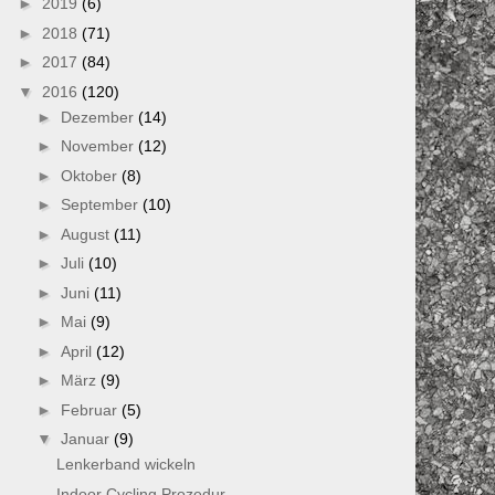
►
2019
(6)
►
2018
(71)
►
2017
(84)
▼
2016
(120)
►
Dezember
(14)
►
November
(12)
►
Oktober
(8)
►
September
(10)
►
August
(11)
►
Juli
(10)
►
Juni
(11)
►
Mai
(9)
►
April
(12)
►
März
(9)
►
Februar
(5)
▼
Januar
(9)
Lenkerband wickeln
Indoor Cycling Prozedur