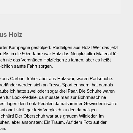
us Holz
arter Kampagne gestolpert: Radfelgen aus Holz! Wer das jetzt
n. Bis in die 50er Jahre war Holz das Nonplusultra Material für
och nie das Vergnügen Holzfelgen zu fahren, aber es heißt
chlich sanfte Fahrt sorgen.
 aus Carbon, früher aber aus Holz war, waren Radschuhe.
aarländer werden sich an Trewa-Sport erinnern, hat damals
ube ich hatte zwei oder sogar drei Paar. Die Schuhe waren
gen für Look-Pedale, da musste man zur Bohrmaschine
indest lagen den Look-Pedalen damals immer Gewindeeinsätze
ationell steif, gar kein Vergleich zu den damaligen
eschnürt! Der Oberschuh war aus grauem Wildleder. Im
en, aber ansonsten: Ein Traum. Auf dem Foto auf der
 an.