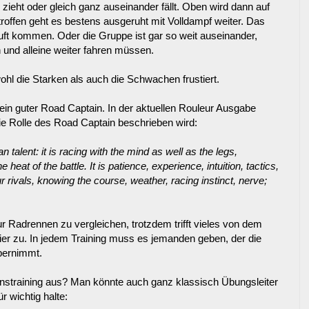
 zieht oder gleich ganz auseinander fällt. Oben wird dann auf
troffen geht es bestens ausgeruht mit Volldampf weiter. Das
 Luft kommen. Oder die Gruppe ist gar so weit auseinander,
 und alleine weiter fahren müssen.
hl die Starken als auch die Schwachen frustiert.
 ein guter Road Captain. In der aktuellen Rouleur Ausgabe
r die Rolle des Road Captain beschrieben wird:
alent: it is racing with the mind as well as the legs,
 heat of the battle. It is patience, experience, intuition, tactics,
ur rivals, knowing the course, weather, racing instinct, nerve;
ur Radrennen zu vergleichen, trotzdem trifft vieles von dem
er zu. In jedem Training muss es jemanden geben, der die
übernimmt.
nstraining aus? Man könnte auch ganz klassisch Übungsleiter
r wichtig halte: