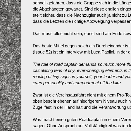
schnell gefahren, dass die Gruppe sich in die Länge
die Abgehängten gewartet. Sind diese endlich einge
stellt sicher, dass die Nachzügler auch ja nicht zu
dass die Letzten die richtige Abzweigung verpassen
Das muss alles nicht sein, sonst sind am Ende sowo
Das beste Mittel gegen solch ein Durcheinander ist
(Issue 52) ist ein Interview mit Luca Paolini, in de
The role of road captain demands so much more than t
calculating tens of tiny, ever-changing elements in the
reading of tiny signs in yourself, your leader and yo
even personality and comportment off the bike.
Zwar ist die Vereinsausfahrt nicht mit einem Pro-To
oben beschriebenen auf niedrigerem Niveau auch hi
Zügel fest in der Hand hält und die Verantwortung 
Was macht einen guten Roadcaptain in einem Verei
sagen. Ohne Anspruch auf Vollständigkeit was ich fü