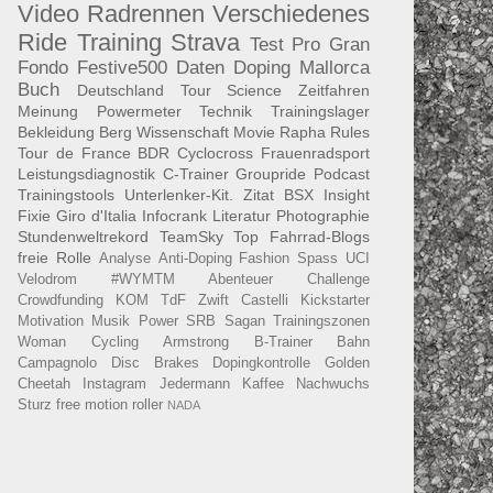
Video
Radrennen
Verschiedenes
Ride
Training
Strava
Test
Pro
Gran
Fondo
Festive500
Daten
Doping
Mallorca
Buch
Deutschland Tour
Science
Zeitfahren
Meinung
Powermeter
Technik
Trainingslager
Bekleidung
Berg
Wissenschaft
Movie
Rapha
Rules
Tour de France
BDR
Cyclocross
Frauenradsport
Leistungsdiagnostik
C-Trainer
Groupride
Podcast
Trainingstools
Unterlenker-Kit.
Zitat
BSX Insight
Fixie
Giro d'Italia
Infocrank
Literatur
Photographie
Stundenweltrekord
TeamSky
Top Fahrrad-Blogs
freie Rolle
Analyse
Anti-Doping
Fashion
Spass
UCI
Velodrom
#WYMTM
Abenteuer
Challenge
Crowdfunding
KOM
TdF
Zwift
Castelli
Kickstarter
Motivation
Musik
Power
SRB
Sagan
Trainingszonen
Woman Cycling
Armstrong
B-Trainer
Bahn
Campagnolo
Disc Brakes
Dopingkontrolle
Golden
Cheetah
Instagram
Jedermann
Kaffee
Nachwuchs
Sturz
free motion roller
NADA