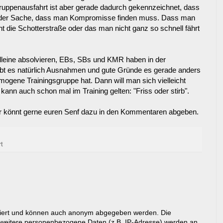
ruppenausfahrt ist aber gerade dadurch gekennzeichnet, dass
atur der Sache, dass man Kompromisse finden muss. Dass man
cht die Schotterstraße oder das man nicht ganz so schnell fährt
 alleine absolvieren, EBs, SBs und KMR haben in der
gibt es natürlich Ausnahmen und gute Gründe es gerade anders
ogene Trainingsgruppe hat. Dann will man sich vielleicht
ann auch schon mal im Training gelten: "Friss oder stirb".
hr könnt gerne euren Senf dazu in den Kommentaren abgeben.
t
riert und können auch anonym abgegeben werden. Die
eitere personenbezogene Daten (z.B. IP-Adresse) werden an