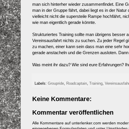
man sich hinterher wieder zusammenfindet. Eine G
man in der Gruppe fährt, dabei liegt es in der N
vielleicht nicht die supersteile Rampe hochfährt, ni
wie man eigentlich gerade könnte.
Strukturiertes Training sollte man übrigens besser
Vereinsausfahrt nichts zu suchen. Zu jeder Regel 
zu machen, einer kann sein dass man eine sehr hom
gerade anstacheln und die Grenzen ausloten. Dann k
Was meint ihr dazu? Wie sind eure Erfahrungen? I
Labels:
Groupride
,
Roadcaptain
,
Training
,
Vereinsausfahr
Keine Kommentare:
Kommentar veröffentlichen
Alle Kommentare auf unterlenker.com werden mode
eingegebenen Formulardaten und unter Umständen w