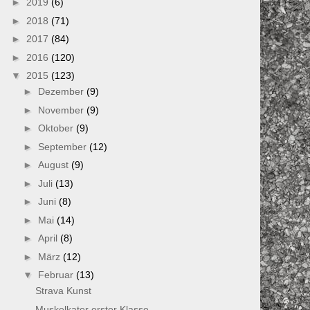
►
2019
(6)
►
2018
(71)
►
2017
(84)
►
2016
(120)
▼
2015
(123)
►
Dezember
(9)
►
November
(9)
►
Oktober
(9)
►
September
(12)
►
August
(9)
►
Juli
(13)
►
Juni
(8)
►
Mai
(14)
►
April
(8)
►
März
(12)
▼
Februar
(13)
Strava Kunst
Muskelkater erster Klasse