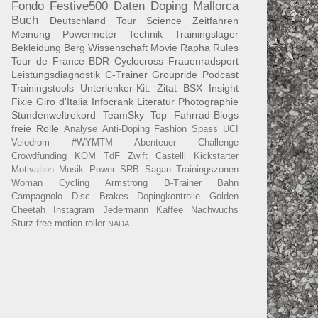
Fondo
Festive500
Daten
Doping
Mallorca
Buch
Deutschland Tour
Science
Zeitfahren
Meinung
Powermeter
Technik
Trainingslager
Bekleidung
Berg
Wissenschaft
Movie
Rapha
Rules
Tour de France
BDR
Cyclocross
Frauenradsport
Leistungsdiagnostik
C-Trainer
Groupride
Podcast
Trainingstools
Unterlenker-Kit.
Zitat
BSX Insight
Fixie
Giro d'Italia
Infocrank
Literatur
Photographie
Stundenweltrekord
TeamSky
Top Fahrrad-Blogs
freie Rolle
Analyse
Anti-Doping
Fashion
Spass
UCI
Velodrom
#WYMTM
Abenteuer
Challenge
Crowdfunding
KOM
TdF
Zwift
Castelli
Kickstarter
Motivation
Musik
Power
SRB
Sagan
Trainingszonen
Woman Cycling
Armstrong
B-Trainer
Bahn
Campagnolo
Disc Brakes
Dopingkontrolle
Golden
Cheetah
Instagram
Jedermann
Kaffee
Nachwuchs
Sturz
free motion roller
NADA