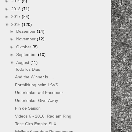
►
2019
(6)
►
2018
(71)
►
2017
(84)
▼
2016
(120)
►
Dezember
(14)
►
November
(12)
►
Oktober
(8)
►
September
(10)
▼
August
(11)
Todo los Dias
And the Winner is ....
Fortbildung beim LSVS
Unterlenker auf Facebook
Unterlenker Give-Away
Fin de Saison
Videos 6 - 2016: Rad am Ring
Test: Giro Empire SLX
Wolken über dem Regenbogen