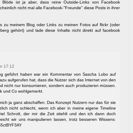
 Blöde ist ja aber, dass reine Outside-Links von Facebook
einlich nicht mal alle Facebook-"Freunde" diese Posts in ihrer
ks zu meinem Blog oder Links zu meinen Fotos auf flickr (oder
erg gehört) und lade diese Inhalte nicht direkt auf facebook
m 17:12
log geführt haben war ein Kommentar von Sascha Lobo auf
zu aufgerufen hat, dass die Nutzer sich das Internet von den
 nicht nur konsumieren, sondern auch produzieren müssen.
k und Co wohlgemerkt.
ich ja ganz abschaffen. Das Konzept Nutzern nur das für sie
zlich nicht schlecht, wenn ich aber in meine eigene Timeline
iel Schrott, der mir die Zeit stiehlt und den ich dann doch
leicht wir uns manipulieren lassen, trotz besseren Wissens:
D55ctBYF3AY