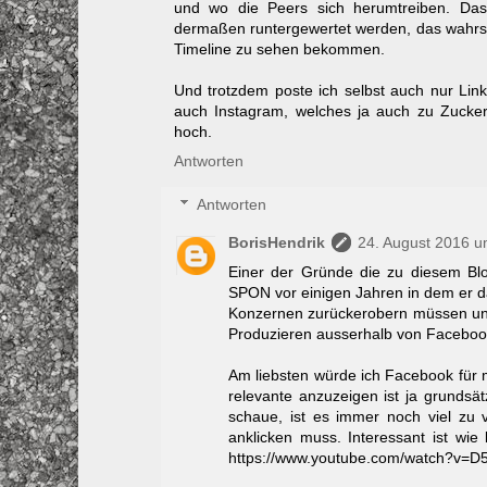
und wo die Peers sich herumtreiben. Das
dermaßen runtergewertet werden, das wahrsch
Timeline zu sehen bekommen.
Und trotzdem poste ich selbst auch nur Lin
auch Instagram, welches ja auch zu Zuckerb
hoch.
Antworten
Antworten
BorisHendrik
24. August 2016 u
Einer der Gründe die zu diesem B
SPON vor einigen Jahren in dem er da
Konzernen zurückerobern müssen und
Produzieren ausserhalb von Faceboo
Am liebsten würde ich Facebook für m
relevante anzuzeigen ist ja grundsät
schaue, ist es immer noch viel zu v
anklicken muss. Interessant ist wie 
https://www.youtube.com/watch?v=