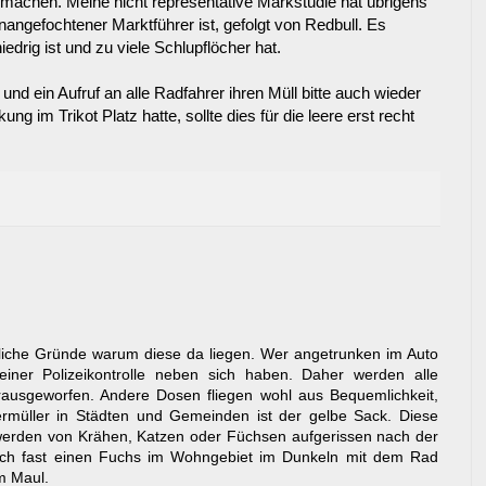
achen. Meine nicht representative Markstudie hat übrigens
nangefochtener Marktführer ist, gefolgt von Redbull. Es
drig ist und zu viele Schlupflöcher hat.
 und ein Aufruf an alle Radfahrer ihren Müll bitte auch wieder
 im Trikot Platz hatte, sollte dies für die leere erst recht
liche Gründe warum diese da liegen. Wer angetrunken im Auto
 einer Polizeikontrolle neben sich haben. Daher werden alle
ausgeworfen. Andere Dosen fliegen wohl aus Bequemlichkeit,
ermüller in Städten und Gemeinden ist der gelbe Sack. Diese
werden von Krähen, Katzen oder Füchsen aufgerissen nach der
ich fast einen Fuchs im Wohngebiet im Dunkeln mit dem Rad
m Maul.