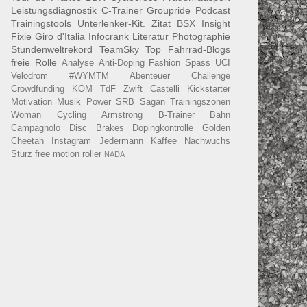
Leistungsdiagnostik
C-Trainer
Groupride
Podcast
Trainingstools
Unterlenker-Kit.
Zitat
BSX Insight
Fixie
Giro d'Italia
Infocrank
Literatur
Photographie
Stundenweltrekord
TeamSky
Top Fahrrad-Blogs
freie Rolle
Analyse
Anti-Doping
Fashion
Spass
UCI
Velodrom
#WYMTM
Abenteuer
Challenge
Crowdfunding
KOM
TdF
Zwift
Castelli
Kickstarter
Motivation
Musik
Power
SRB
Sagan
Trainingszonen
Woman Cycling
Armstrong
B-Trainer
Bahn
Campagnolo
Disc Brakes
Dopingkontrolle
Golden
Cheetah
Instagram
Jedermann
Kaffee
Nachwuchs
Sturz
free motion roller
NADA