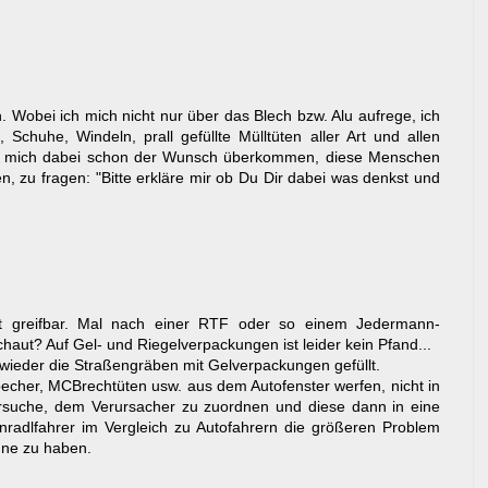
 Wobei ich mich nicht nur über das Blech bzw. Alu aufrege, ich
chuhe, Windeln, prall gefüllte Mülltüten aller Art und allen
 hat mich dabei schon der Wunsch überkommen, diese Menschen
n, zu fragen: "Bitte erkläre mir ob Du Dir dabei was denkst und
t greifbar. Mal nach einer RTF oder so einem Jedermann-
aut? Auf Gel- und Riegelverpackungen ist leider kein Pfand...
ieder die Straßengräben mit Gelverpackungen gefüllt.
echer, MCBrechtüten usw. aus dem Autofenster werfen, nicht in
rsuche, dem Verursacher zu zuordnen und diese dann in eine
radlfahrer im Vergleich zu Autofahrern die größeren Problem
onne zu haben.