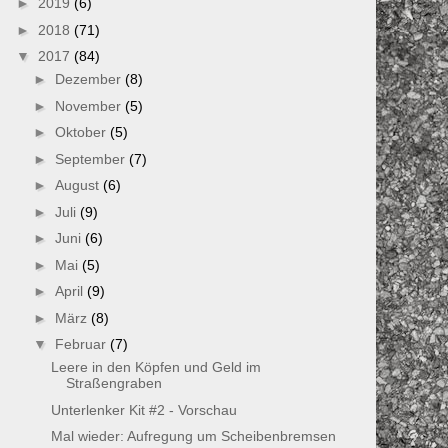
►
2019
(6)
►
2018
(71)
▼
2017
(84)
►
Dezember
(8)
►
November
(5)
►
Oktober
(5)
►
September
(7)
►
August
(6)
►
Juli
(9)
►
Juni
(6)
►
Mai
(5)
►
April
(9)
►
März
(8)
▼
Februar
(7)
Leere in den Köpfen und Geld im
Straßengraben
Unterlenker Kit #2 - Vorschau
Mal wieder: Aufregung um Scheibenbremsen