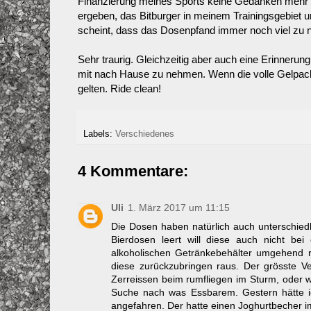
Finanzierung meines Sports keine Gedanken mehr m
ergeben, das Bitburger in meinem Trainingsgebiet u
scheint, dass das Dosenpfand immer noch viel zu nie
Sehr traurig. Gleichzeitig aber auch eine Erinnerung
mit nach Hause zu nehmen. Wenn die volle Gelpackung
gelten. Ride clean!
Labels:
Verschiedenes
4 Kommentare:
Uli
1. März 2017 um 11:15
Die Dosen haben natürlich auch unterschied
Bierdosen leert will diese auch nicht bei
alkoholischen Getränkebehälter umgehend r
diese zurückzubringen raus. Der grösste V
Zerreissen beim rumfliegen im Sturm, oder 
Suche nach was Essbarem. Gestern hätte 
angefahren. Der hatte einen Joghurtbecher i