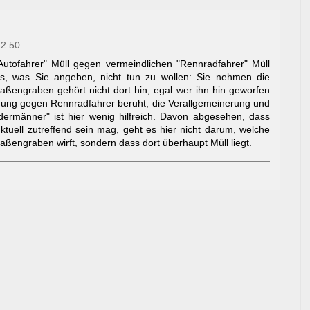
12:50
Autofahrer" Müll gegen vermeindlichen "Rennradfahrer" Müll
ss, was Sie angeben, nicht tun zu wollen: Sie nehmen die
raßengraben gehört nicht dort hin, egal wer ihn hin geworfen
igung gegen Rennradfahrer beruht, die Verallgemeinerung und
dermänner" ist hier wenig hilfreich. Davon abgesehen, dass
tuell zutreffend sein mag, geht es hier nicht darum, welche
ßengraben wirft, sondern dass dort überhaupt Müll liegt.