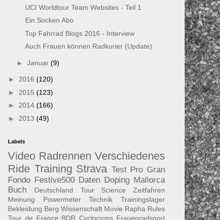
UCI Worldtour Team Websites - Teil 1
Ein Socken Abo
Top Fahrrad Blogs 2016 - Interview
Auch Frauen können Radkurier (Update)
►
Januar
(9)
►
2016
(120)
►
2015
(123)
►
2014
(166)
►
2013
(49)
Labels
Video
Radrennen
Verschiedenes
Ride
Training
Strava
Test
Pro
Gran
Fondo
Festive500
Daten
Doping
Mallorca
Buch
Deutschland Tour
Science
Zeitfahren
Meinung
Powermeter
Technik
Trainingslager
Bekleidung
Berg
Wissenschaft
Movie
Rapha
Rules
Tour de France
BDR
Cyclocross
Frauenradsport