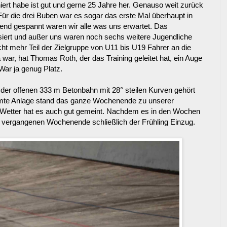
iert habe ist gut und gerne 25 Jahre her. Genauso weit zurück
Für die drei Buben war es sogar das erste Mal überhaupt in
nd gespannt waren wir alle was uns erwartet. Das
iert und außer uns waren noch sechs weitere Jugendliche
cht mehr Teil der Zielgruppe von U11 bis U19 Fahrer an die
 war, hat Thomas Roth, der das Training geleitet hat, ein Auge
War ja genug Platz.
 der offenen 333 m Betonbahn mit 28° steilen Kurven gehört
samte Anlage stand das ganze Wochenende zu unserer
as Wetter hat es auch gut gemeint. Nachdem es in den Wochen
am vergangenen Wochenende schließlich der Frühling Einzug.