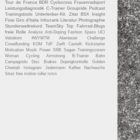
Tour de France
BDR
Cyclocross
Frauenradsport
Leistungsdiagnostik
C-Trainer
Groupride
Podcast
Trainingstools
Unterlenker-Kit.
Zitat
BSX Insight
Fixie
Giro d'Italia
Infocrank
Literatur
Photographie
Stundenweltrekord
TeamSky
Top Fahrrad-Blogs
freie Rolle
Analyse
Anti-Doping
Fashion
Spass
UCI
Velodrom
#WYMTM
Abenteuer
Challenge
Crowdfunding
KOM
TdF
Zwift
Castelli
Kickstarter
Motivation
Musik
Power
SRB
Sagan
Trainingszonen
Woman Cycling
Armstrong
B-Trainer
Bahn
Campagnolo
Disc Brakes
Dopingkontrolle
Golden
Cheetah
Instagram
Jedermann
Kaffee
Nachwuchs
Sturz
free motion roller
NADA