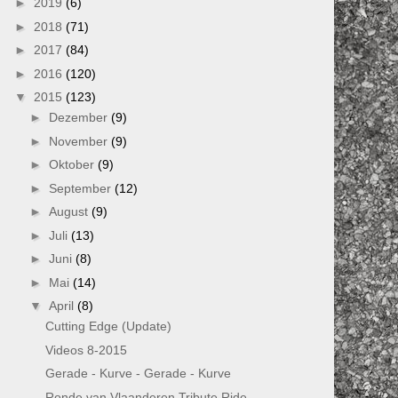
►
2019
(6)
►
2018
(71)
►
2017
(84)
►
2016
(120)
▼
2015
(123)
►
Dezember
(9)
►
November
(9)
►
Oktober
(9)
►
September
(12)
►
August
(9)
►
Juli
(13)
►
Juni
(8)
►
Mai
(14)
▼
April
(8)
Cutting Edge (Update)
Videos 8-2015
Gerade - Kurve - Gerade - Kurve
Ronde van Vlaanderen Tribute Ride