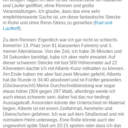
und Läufer geöffnet, ohne Rennen und große
Veranstaltungen. Ich glaube, dass das eine sehr
empfehlenswerte Sache ist, um diese fantastische Strecke
in Ruhe und ohne Renn-Stress zu genießen (
Rad und
Lauftreff
).
Zu dem Rennen: Eigentlich war ich gar nicht so schlecht.
Immerhin 13. Platz (
von 81 klassierten Fahrern)
und 3.
meiner Altersklasse. Von der Zeit, ich habe 36 Minuten und
34 Sekunden benötigt, habe ich aber mehr erwartet. Auf
dieser schweren Strecke mit fast 500 Höhenmeter auf 22
Kilometern dachte ich mit Alberto Kunz mithalten zu können.
Am Ende haben mir aber fast zwei Minuten gefehlt. Alberto
hat die Runde in 34:40 absolviert und ist Fünfter geworden.
(Glückwunsch!!) Meine Durchschnittsleistung war sogar
etwas höher (304 gegen 297 Watt), allerdings werde ich
auch etwas schwerer sein, daher hat das nur bedingt
Aussagekraft. Ansonsten könnte der Unterschied im Material
liegen. Alberto ist mit einem Zeitfahrrad, Aerohelm und
Überschuhen gefahren. Ich war auf dem Straßenrad und mit
normalem Helm unterwegs. Eine Rolle könnte auch der
ungewohnt späte Start um 20:15 spielen oder dass ich das