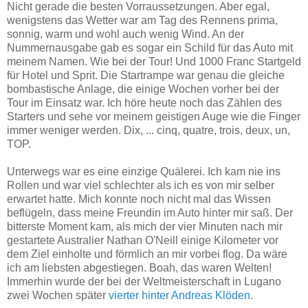
Nicht gerade die besten Vorraussetzungen. Aber egal,
wenigstens das Wetter war am Tag des Rennens prima,
sonnig, warm und wohl auch wenig Wind. An der
Nummernausgabe gab es sogar ein Schild für das Auto mit
meinem Namen. Wie bei der Tour! Und 1000 Franc Startgeld
für Hotel und Sprit. Die Startrampe war genau die gleiche
bombastische Anlage, die einige Wochen vorher bei der
Tour im Einsatz war. Ich höre heute noch das Zählen des
Starters und sehe vor meinem geistigen Auge wie die Finger
immer weniger werden. Dix, ... cinq, quatre, trois, deux, un,
TOP.
Unterwegs war es eine einzige Quälerei. Ich kam nie ins
Rollen und war viel schlechter als ich es von mir selber
erwartet hatte. Mich konnte noch nicht mal das Wissen
beflügeln, dass meine Freundin im Auto hinter mir saß. Der
bitterste Moment kam, als mich der vier Minuten nach mir
gestartete Australier Nathan O'Neill einige Kilometer vor
dem Ziel einholte und förmlich an mir vorbei flog. Da wäre
ich am liebsten abgestiegen. Boah, das waren Welten!
Immerhin wurde der bei der Weltmeisterschaft in Lugano
zwei Wochen später
vierter hinter Andreas Klöden
.