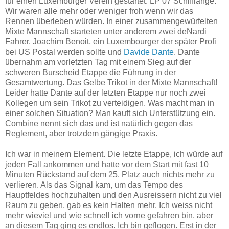
für einen Luxemburger Verein gestartet: LP 07 Schifflange.
Wir waren alle mehr oder weniger froh wenn wir das
Rennen überleben würden. In einer zusammengewürfelten
Mixte Mannschaft starteten unter anderem zwei deNardi
Fahrer. Joachim Benoit, ein Luxembourger der später Profi
bei US Postal werden sollte und
Davide Dante
. Dante
übernahm am vorletzten Tag mit einem Sieg auf der
schweren Burscheid Etappe die Führung in der
Gesamtwertung. Das Gelbe Trikot in der Mixte Mannschaft!
Leider hatte Dante auf der letzten Etappe nur noch zwei
Kollegen um sein Trikot zu verteidigen. Was macht man in
einer solchen Situation? Man kauft sich Unterstützung ein.
Combine nennt sich das und ist natürlich gegen das
Reglement, aber trotzdem gängige Praxis.
Ich war in meinem Element. Die letzte Etappe, ich würde auf
jeden Fall ankommen und hatte vor dem Start mit fast 10
Minuten Rückstand auf dem 25. Platz auch nichts mehr zu
verlieren. Als das Signal kam, um das Tempo des
Hauptfeldes hochzuhalten und den Ausreissern nicht zu viel
Raum zu geben, gab es kein Halten mehr. Ich weiss nicht
mehr wieviel und wie schnell ich vorne gefahren bin, aber
an diesem Tag ging es endlos. Ich bin geflogen. Erst in der