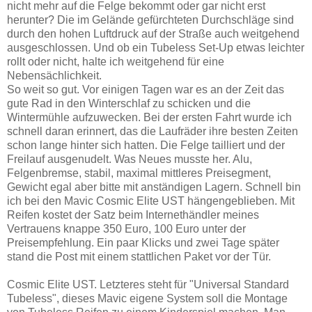
nicht mehr auf die Felge bekommt oder gar nicht erst
herunter? Die im Gelände gefürchteten Durchschläge sind
durch den hohen Luftdruck auf der Straße auch weitgehend
ausgeschlossen. Und ob ein Tubeless Set-Up etwas leichter
rollt oder nicht, halte ich weitgehend für eine
Nebensächlichkeit.
So weit so gut. Vor einigen Tagen war es an der Zeit das
gute Rad in den Winterschlaf zu schicken und die
Wintermühle aufzuwecken. Bei der ersten Fahrt wurde ich
schnell daran erinnert, das die Laufräder ihre besten Zeiten
schon lange hinter sich hatten. Die Felge tailliert und der
Freilauf ausgenudelt. Was Neues musste her. Alu,
Felgenbremse, stabil, maximal mittleres Preisegment,
Gewicht egal aber bitte mit anständigen Lagern. Schnell bin
ich bei den Mavic Cosmic Elite UST hängengeblieben. Mit
Reifen kostet der Satz beim Internethändler meines
Vertrauens knappe 350 Euro, 100 Euro unter der
Preisempfehlung. Ein paar Klicks und zwei Tage später
stand die Post mit einem stattlichen Paket vor der Tür.
Cosmic Elite UST. Letzteres steht für "Universal Standard
Tubeless", dieses Mavic eigene System soll die Montage