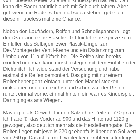
von Tubeless Reifen zu einem Kinderspiel machen. Man
kann die Räder natürlich auch mit Schlauch fahren. Aber
gut, wenn die Räder schon mal so da stehen, gebe ich
diesem Tubeless mal eine Chance.
Neben den Laufrädern, Reifen und Schnellspannern liegt
dem Satz auch eine Flasche Dichtmittel, eine Spritze zum
Einfüllen des Selbigen, zwei Plastik-Dinger zur
De-/Montage der Ventil-Kerne und ein Distanzring zum
Umbau von 11 auf 10fach bei. Die Reifen sind bereits
montiert und man kann direkt loslegen mit dem Einfüllen der
Dichtmilch. Ich widerstand der Versuchung und habe
erstmal die Reifen demontiert. Das ging mit nur einem
Reifenheber ganz einfach, unter den Mantel stecken,
umklappen und durchziehen und schon war der Reifen
runter, einmal vorne, einmal hinten, ein wahres Kinderspiel.
Dann ging es ans Wiegen.
Mavic gibt als Gewicht für den Satz ohne Reifen 1770 gr an.
Ich habe für das Vorderrad 900 und das Hinterrad 1120 gr
gewogen, also deutlich mehr als die Herstellerangabe. Die
Reifen liegen mit jeweils 320 gr ebenfalls über dem Sollwert
von 260 gr. Das ist für mich weiter kein Problem, allerdings