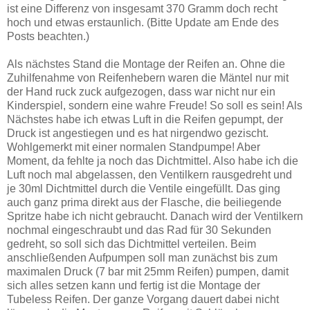
ist eine Differenz von insgesamt 370 Gramm doch recht
hoch und etwas erstaunlich. (Bitte Update am Ende des
Posts beachten.)
Als nächstes Stand die Montage der Reifen an. Ohne die
Zuhilfenahme von Reifenhebern waren die Mäntel nur mit
der Hand ruck zuck aufgezogen, dass war nicht nur ein
Kinderspiel, sondern eine wahre Freude! So soll es sein! Als
Nächstes habe ich etwas Luft in die Reifen gepumpt, der
Druck ist angestiegen und es hat nirgendwo gezischt.
Wohlgemerkt mit einer normalen Standpumpe! Aber
Moment, da fehlte ja noch das Dichtmittel. Also habe ich die
Luft noch mal abgelassen, den Ventilkern rausgedreht und
je 30ml Dichtmittel durch die Ventile eingefüllt. Das ging
auch ganz prima direkt aus der Flasche, die beiliegende
Spritze habe ich nicht gebraucht. Danach wird der Ventilkern
nochmal eingeschraubt und das Rad für 30 Sekunden
gedreht, so soll sich das Dichtmittel verteilen. Beim
anschließenden Aufpumpen soll man zunächst bis zum
maximalen Druck (7 bar mit 25mm Reifen) pumpen, damit
sich alles setzen kann und fertig ist die Montage der
Tubeless Reifen. Der ganze Vorgang dauert dabei nicht