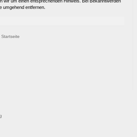
en wir um einen entsprechenden Hinweis. Bei Bekanntwerden
te umgehend entfernen.
Startseite
g