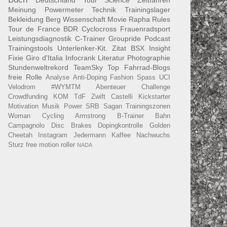
Deutschland Tour
Science
Zeitfahren
Meinung
Powermeter
Technik
Trainingslager
Bekleidung
Berg
Wissenschaft
Movie
Rapha
Rules
Tour de France
BDR
Cyclocross
Frauenradsport
Leistungsdiagnostik
C-Trainer
Groupride
Podcast
Trainingstools
Unterlenker-Kit.
Zitat
BSX Insight
Fixie
Giro d'Italia
Infocrank
Literatur
Photographie
Stundenweltrekord
TeamSky
Top Fahrrad-Blogs
freie Rolle
Analyse
Anti-Doping
Fashion
Spass
UCI
Velodrom
#WYMTM
Abenteuer
Challenge
Crowdfunding
KOM
TdF
Zwift
Castelli
Kickstarter
Motivation
Musik
Power
SRB
Sagan
Trainingszonen
Woman Cycling
Armstrong
B-Trainer
Bahn
Campagnolo
Disc Brakes
Dopingkontrolle
Golden
Cheetah
Instagram
Jedermann
Kaffee
Nachwuchs
Sturz
free motion roller
NADA