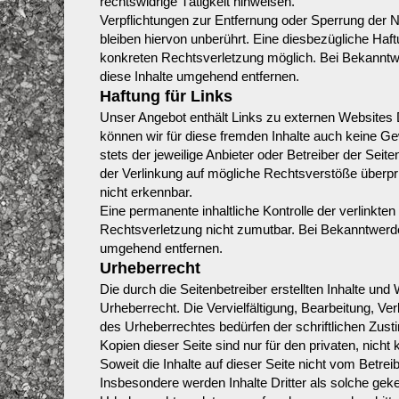
rechtswidrige Tätigkeit hinweisen.
Verpflichtungen zur Entfernung oder Sperrung der
bleiben hiervon unberührt. Eine diesbezügliche Haft
konkreten Rechtsverletzung möglich. Bei Bekannt
diese Inhalte umgehend entfernen.
Haftung für Links
Unser Angebot enthält Links zu externen Websites Dr
können wir für diese fremden Inhalte auch keine Gew
stets der jeweilige Anbieter oder Betreiber der Seit
der Verlinkung auf mögliche Rechtsverstöße überprü
nicht erkennbar.
Eine permanente inhaltliche Kontrolle der verlinkten
Rechtsverletzung nicht zumutbar. Bei Bekanntwerd
umgehend entfernen.
Urheberrecht
Die durch die Seitenbetreiber erstellten Inhalte un
Urheberrecht. Die Vervielfältigung, Bearbeitung, V
des Urheberrechtes bedürfen der schriftlichen Zus
Kopien dieser Seite sind nur für den privaten, nich
Soweit die Inhalte auf dieser Seite nicht vom Betrei
Insbesondere werden Inhalte Dritter als solche geke