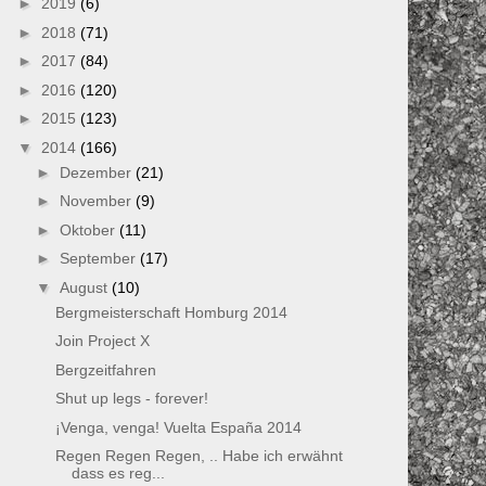
►
2019
(6)
►
2018
(71)
►
2017
(84)
►
2016
(120)
►
2015
(123)
▼
2014
(166)
►
Dezember
(21)
►
November
(9)
►
Oktober
(11)
►
September
(17)
▼
August
(10)
Bergmeisterschaft Homburg 2014
Join Project X
Bergzeitfahren
Shut up legs - forever!
¡Venga, venga! Vuelta España 2014
Regen Regen Regen, .. Habe ich erwähnt
dass es reg...