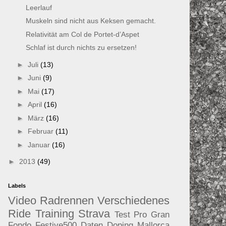
Leerlauf
Muskeln sind nicht aus Keksen gemacht.
Relativität am Col de Portet-d’Aspet
Schlaf ist durch nichts zu ersetzen!
►
Juli
(13)
►
Juni
(9)
►
Mai
(17)
►
April
(16)
►
März
(16)
►
Februar
(11)
►
Januar
(16)
►
2013
(49)
Labels
Video
Radrennen
Verschiedenes
Ride
Training
Strava
Test
Pro
Gran
Fondo
Festive500
Daten
Doping
Mallorca