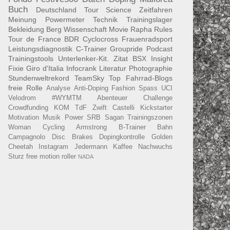
Buch
Deutschland Tour
Science
Zeitfahren
Meinung
Powermeter
Technik
Trainingslager
Bekleidung
Berg
Wissenschaft
Movie
Rapha
Rules
Tour de France
BDR
Cyclocross
Frauenradsport
Leistungsdiagnostik
C-Trainer
Groupride
Podcast
Trainingstools
Unterlenker-Kit.
Zitat
BSX Insight
Fixie
Giro d'Italia
Infocrank
Literatur
Photographie
Stundenweltrekord
TeamSky
Top Fahrrad-Blogs
freie Rolle
Analyse
Anti-Doping
Fashion
Spass
UCI
Velodrom
#WYMTM
Abenteuer
Challenge
Crowdfunding
KOM
TdF
Zwift
Castelli
Kickstarter
Motivation
Musik
Power
SRB
Sagan
Trainingszonen
Woman Cycling
Armstrong
B-Trainer
Bahn
Campagnolo
Disc Brakes
Dopingkontrolle
Golden
Cheetah
Instagram
Jedermann
Kaffee
Nachwuchs
Sturz
free motion roller
NADA