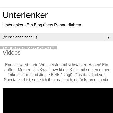
Unterlenker
Unterlenker - Ein Blog übers Rennradfahren
▼
Sonntag, 5. Oktober 2014
Videos
Endlich wieder ein Weltmeister mit schwarzen Hosen! Ein
schöner Moment als Kwiatkowski die Kiste mit seinen neuen
Trikots öffnet und Jingle Bells "singt". Das das Rad von
Specialized ist, sehe ich ihm mal nach, dafür kann er ja nix.