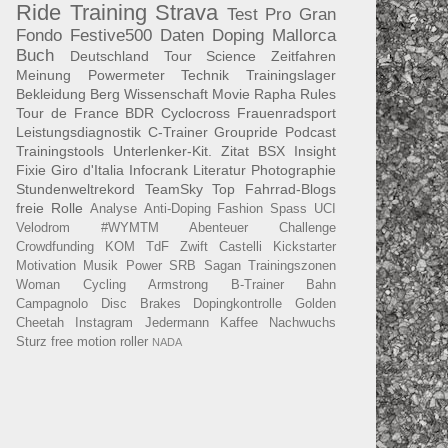
Ride
Training
Strava
Test
Pro
Gran
Fondo
Festive500
Daten
Doping
Mallorca
Buch
Deutschland Tour
Science
Zeitfahren
Meinung
Powermeter
Technik
Trainingslager
Bekleidung
Berg
Wissenschaft
Movie
Rapha
Rules
Tour de France
BDR
Cyclocross
Frauenradsport
Leistungsdiagnostik
C-Trainer
Groupride
Podcast
Trainingstools
Unterlenker-Kit.
Zitat
BSX Insight
Fixie
Giro d'Italia
Infocrank
Literatur
Photographie
Stundenweltrekord
TeamSky
Top Fahrrad-Blogs
freie Rolle
Analyse
Anti-Doping
Fashion
Spass
UCI
Velodrom
#WYMTM
Abenteuer
Challenge
Crowdfunding
KOM
TdF
Zwift
Castelli
Kickstarter
Motivation
Musik
Power
SRB
Sagan
Trainingszonen
Woman Cycling
Armstrong
B-Trainer
Bahn
Campagnolo
Disc Brakes
Dopingkontrolle
Golden
Cheetah
Instagram
Jedermann
Kaffee
Nachwuchs
Sturz
free motion roller
NADA