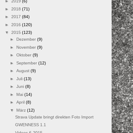
►
2019
(6)
►
2018
(71)
►
2017
(84)
►
2016
(120)
▼
2015
(123)
►
Dezember
(9)
►
November
(9)
►
Oktober
(9)
►
September
(12)
►
August
(9)
►
Juli
(13)
►
Juni
(8)
►
Mai
(14)
►
April
(8)
▼
März
(12)
Strava Update bringt direkten Foto Import
GWENNESS 1.1
Videos 6-2015