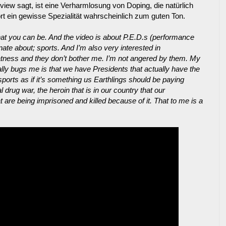
view sagt, ist eine Verharmlosung von Doping, die natürlich
rt ein gewisse Spezialität wahrscheinlich zum guten Ton.
that you can be. And the video is about P.E.D.s (performance
ate about; sports. And I’m also very interested in
tness and they don’t bother me. I’m not angered by them. My
eally bugs me is that we have Presidents that actually have the
 sports as if it’s something us Earthlings should be paying
l drug war, the heroin that is in our country that our
 are being imprisoned and killed because of it. That to me is a