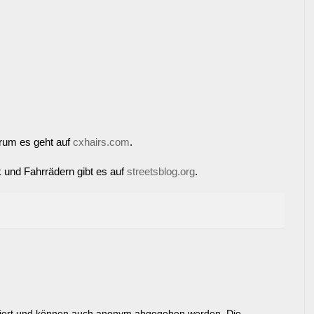
rum es geht auf
cxhairs.com
.
 und Fahrrädern gibt es auf
streetsblog.org
.
riert und können auch anonym abgegeben werden. Die