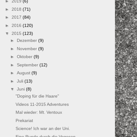
►
2019
(6)
►
2018
(71)
►
2017
(84)
►
2016
(120)
▼
2015
(123)
►
Dezember
(9)
►
November
(9)
►
Oktober
(9)
►
September
(12)
►
August
(9)
►
Juli
(13)
▼
Juni
(8)
"Doping für die Haare"
Videos 11-2015 Adventures
Mal wieder: Mt. Ventoux
Prekariat
Science! Ich war an der Uni.
Eine Runde durch die Vogesen