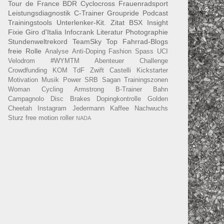
Tour de France
BDR
Cyclocross
Frauenradsport
Leistungsdiagnostik
C-Trainer
Groupride
Podcast
Trainingstools
Unterlenker-Kit.
Zitat
BSX Insight
Fixie
Giro d'Italia
Infocrank
Literatur
Photographie
Stundenweltrekord
TeamSky
Top Fahrrad-Blogs
freie Rolle
Analyse
Anti-Doping
Fashion
Spass
UCI
Velodrom
#WYMTM
Abenteuer
Challenge
Crowdfunding
KOM
TdF
Zwift
Castelli
Kickstarter
Motivation
Musik
Power
SRB
Sagan
Trainingszonen
Woman Cycling
Armstrong
B-Trainer
Bahn
Campagnolo
Disc Brakes
Dopingkontrolle
Golden
Cheetah
Instagram
Jedermann
Kaffee
Nachwuchs
Sturz
free motion roller
NADA