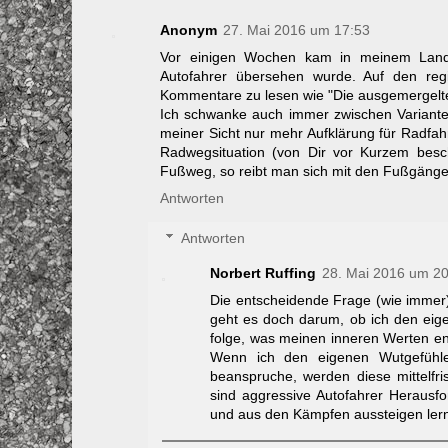
Anonym
27. Mai 2016 um 17:53
Vor einigen Wochen kam in meinem Landk
Autofahrer übersehen wurde. Auf den regi
Kommentare zu lesen wie "Die ausgemergelte
Ich schwanke auch immer zwischen Variante 1 
meiner Sicht nur mehr Aufklärung für Radfahr
Radwegsituation (von Dir vor Kurzem besc
Fußweg, so reibt man sich mit den Fußgänger,
Antworten
Antworten
Norbert Ruffing
28. Mai 2016 um 20
Die entscheidende Frage (wie immer)
geht es doch darum, ob ich den eig
folge, was meinen inneren Werten ent
Wenn ich den eigenen Wutgefühle
beanspruche, werden diese mittelfri
sind aggressive Autofahrer Herausfo
und aus den Kämpfen aussteigen lern