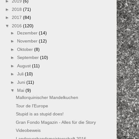
►
2019
(6)
►
2018
(71)
►
2017
(84)
▼
2016
(120)
►
Dezember
(14)
►
November
(12)
►
Oktober
(8)
►
September
(10)
►
August
(11)
►
Juli
(10)
►
Juni
(11)
▼
Mai
(9)
Mallorquinischer Mandelkuchen
Tour de l'Europe
Stupid is as stupid does!
Gran Fondo Magazin - Alles für die Story
Videobeweis
Landesverbandsmeisterschaft 2016 -