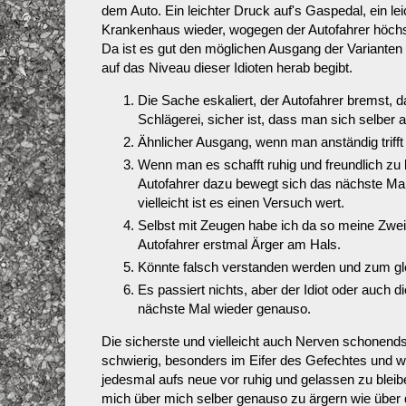
dem Auto. Ein leichter Druck auf's Gaspedal, ein le
Krankenhaus wieder, wogegen der Autofahrer höchs
Da ist es gut den möglichen Ausgang der Varianten
auf das Niveau dieser Idioten herab begibt.
Die Sache eskaliert, der Autofahrer bremst, da
Schlägerei, sicher ist, dass man sich selber
Ähnlicher Ausgang, wenn man anständig trif
Wenn man es schafft ruhig und freundlich zu b
Autofahrer dazu bewegt sich das nächste Mal k
vielleicht ist es einen Versuch wert.
Selbst mit Zeugen habe ich da so meine Zweif
Autofahrer erstmal Ärger am Hals.
Könnte falsch verstanden werden und zum gle
Es passiert nichts, aber der Idiot oder auch d
nächste Mal wieder genauso.
Die sicherste und vielleicht auch Nerven schonendste
schwierig, besonders im Eifer des Gefechtes und 
jedesmal aufs neue vor ruhig und gelassen zu blei
mich über mich selber genauso zu ärgern wie über 