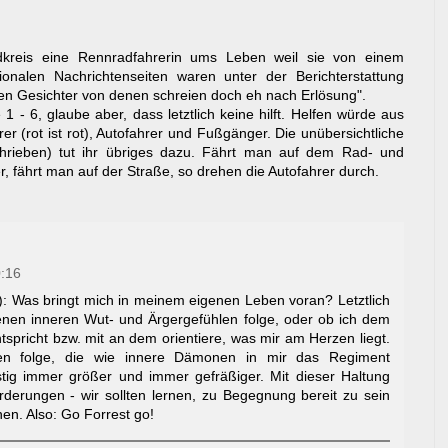
reis eine Rennradfahrerin ums Leben weil sie von einem
onalen Nachrichtenseiten waren unter der Berichterstattung
n Gesichter von denen schreien doch eh nach Erlösung".
- 6, glaube aber, dass letztlich keine hilft. Helfen würde aus
er (rot ist rot), Autofahrer und Fußgänger. Die unübersichtliche
hrieben) tut ihr übriges dazu. Fährt man auf dem Rad- und
 fährt man auf der Straße, so drehen die Autofahrer durch.
:16
: Was bringt mich in meinem eigenen Leben voran? Letztlich
enen inneren Wut- und Ärgergefühlen folge, oder ob ich dem
spricht bzw. mit an dem orientiere, was mir am Herzen liegt.
n folge, die wie innere Dämonen in mir das Regiment
stig immer größer und immer gefräßiger. Mit dieser Haltung
rderungen - wir sollten lernen, zu Begegnung bereit zu sein
en. Also: Go Forrest go!