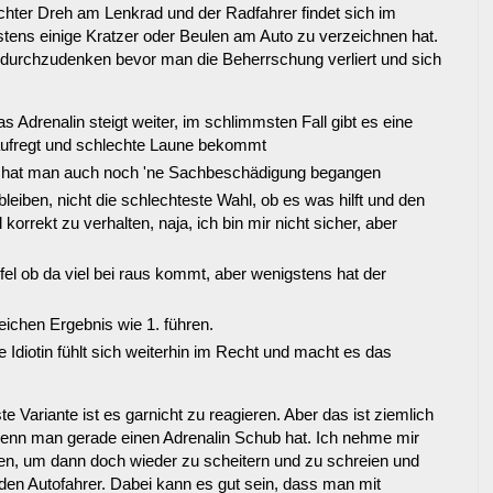
ichter Dreh am Lenkrad und der Radfahrer findet sich im
tens einige Kratzer oder Beulen am Auto zu verzeichnen hat.
 durchzudenken bevor man die Beherrschung verliert und sich
s Adrenalin steigt weiter, im schlimmsten Fall gibt es eine
 aufregt und schlechte Laune bekommt
ft hat man auch noch 'ne Sachbeschädigung begangen
leiben, nicht die schlechteste Wahl, ob es was hilft und den
orrekt zu verhalten, naja, ich bin mir nicht sicher, aber
el ob da viel bei raus kommt, aber wenigstens hat der
ichen Ergebnis wie 1. führen.
ie Idiotin fühlt sich weiterhin im Recht und macht es das
 Variante ist es garnicht zu reagieren. Aber das ist ziemlich
wenn man gerade einen Adrenalin Schub hat. Ich nehme mir
ben, um dann doch wieder zu scheitern und zu schreien und
den Autofahrer. Dabei kann es gut sein, dass man mit