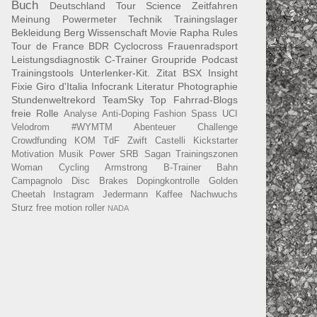
Buch
Deutschland Tour
Science
Zeitfahren
Meinung
Powermeter
Technik
Trainingslager
Bekleidung
Berg
Wissenschaft
Movie
Rapha
Rules
Tour de France
BDR
Cyclocross
Frauenradsport
Leistungsdiagnostik
C-Trainer
Groupride
Podcast
Trainingstools
Unterlenker-Kit.
Zitat
BSX Insight
Fixie
Giro d'Italia
Infocrank
Literatur
Photographie
Stundenweltrekord
TeamSky
Top Fahrrad-Blogs
freie Rolle
Analyse
Anti-Doping
Fashion
Spass
UCI
Velodrom
#WYMTM
Abenteuer
Challenge
Crowdfunding
KOM
TdF
Zwift
Castelli
Kickstarter
Motivation
Musik
Power
SRB
Sagan
Trainingszonen
Woman Cycling
Armstrong
B-Trainer
Bahn
Campagnolo
Disc Brakes
Dopingkontrolle
Golden
Cheetah
Instagram
Jedermann
Kaffee
Nachwuchs
Sturz
free motion roller
NADA