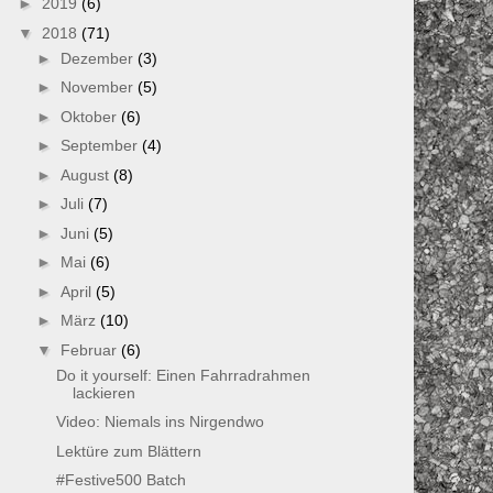
►
2019
(6)
▼
2018
(71)
►
Dezember
(3)
►
November
(5)
►
Oktober
(6)
►
September
(4)
►
August
(8)
►
Juli
(7)
►
Juni
(5)
►
Mai
(6)
►
April
(5)
►
März
(10)
▼
Februar
(6)
Do it yourself: Einen Fahrradrahmen
lackieren
Video: Niemals ins Nirgendwo
Lektüre zum Blättern
#Festive500 Batch