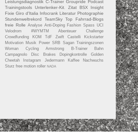
Leistungsdiagnostik
C-Trainer
Groupride
Podcast
Trainingstools
Unterlenker-Kit.
Zitat
BSX Insight
Fixie
Giro d'Italia
Infocrank
Literatur
Photographie
Stundenweltrekord
TeamSky
Top Fahrrad-Blogs
freie Rolle
Analyse
Anti-Doping
Fashion
Spass
UCI
Velodrom
#WYMTM
Abenteuer
Challenge
Crowdfunding
KOM
TdF
Zwift
Castelli
Kickstarter
Motivation
Musik
Power
SRB
Sagan
Trainingszonen
Woman Cycling
Armstrong
B-Trainer
Bahn
Campagnolo
Disc Brakes
Dopingkontrolle
Golden
Cheetah
Instagram
Jedermann
Kaffee
Nachwuchs
Sturz
free motion roller
NADA