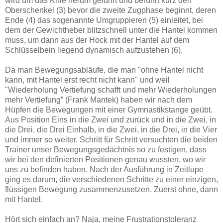
wird um das Knie herum geführt und berührt kurz den
Oberschenkel (3) bevor die zweite Zugphase beginnt, deren
Ende (4) das sogenannte Umgruppieren (5) einleitet, bei
dem der Gewichtheber blitzschnell unter die Hantel kommen
muss, um dann aus der Hock mit der Hantel auf dem
Schlüsselbein liegend dynamisch aufzustehen (6).
Da man Bewegungsabläufe, die man "ohne Hantel nicht
kann, mit Hantel erst recht nicht kann" und weil
"Wiederholung Vertiefung schafft und mehr Wiederholungen
mehr Vertiefung” (Frank Mantek) haben wir nach dem
Hüpfen die Bewegungen mit einer Gymnastikstange geübt.
Aus Position Eins in die Zwei und zurück und in die Zwei, in
die Drei, die Drei Einhalb, in die Zwei, in die Drei, in die Vier
und immer so weiter. Schritt für Schritt versuchten die beiden
Trainer unser Bewegungsgedächtnis so zu festigen, dass
wir bei den definierten Positionen genau wussten, wo wir
uns zu befinden haben. Nach der Ausführung in Zeitlupe
ging es darum, die verschiedenen Schritte zu einer einzigen,
flüssigen Bewegung zusammenzusetzen. Zuerst ohne, dann
mit Hantel.
Hört sich einfach an? Naja, meine Frustrationstoleranz