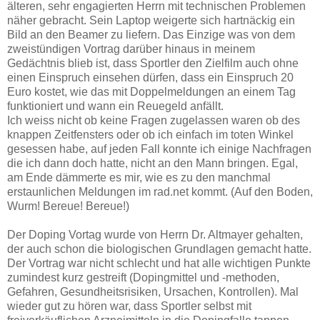
älteren, sehr engagierten Herrn mit technischen Problemen
näher gebracht. Sein Laptop weigerte sich hartnäckig ein
Bild an den Beamer zu liefern. Das Einzige was von dem
zweistündigen Vortrag darüber hinaus in meinem
Gedächtnis blieb ist, dass Sportler den Zielfilm auch ohne
einen Einspruch einsehen dürfen, dass ein Einspruch 20
Euro kostet, wie das mit Doppelmeldungen an einem Tag
funktioniert und wann ein Reuegeld anfällt.
Ich weiss nicht ob keine Fragen zugelassen waren ob des
knappen Zeitfensters oder ob ich einfach im toten Winkel
gesessen habe, auf jeden Fall konnte ich einige Nachfragen
die ich dann doch hatte, nicht an den Mann bringen. Egal,
am Ende dämmerte es mir, wie es zu den manchmal
erstaunlichen Meldungen im rad.net kommt. (Auf den Boden,
Wurm! Bereue! Bereue!)
Der Doping Vortag wurde von Herrn Dr. Altmayer gehalten,
der auch schon die biologischen Grundlagen gemacht hatte.
Der Vortrag war nicht schlecht und hat alle wichtigen Punkte
zumindest kurz gestreift (Dopingmittel und -methoden,
Gefahren, Gesundheitsrisiken, Ursachen, Kontrollen). Mal
wieder gut zu hören war, dass Sportler selbst mit