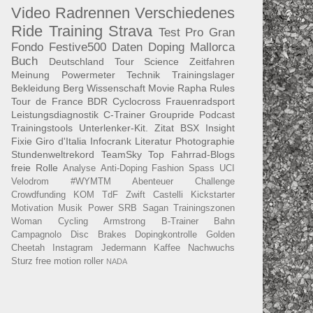
Video
Radrennen
Verschiedenes
Ride
Training
Strava
Test
Pro
Gran
Fondo
Festive500
Daten
Doping
Mallorca
Buch
Deutschland Tour
Science
Zeitfahren
Meinung
Powermeter
Technik
Trainingslager
Bekleidung
Berg
Wissenschaft
Movie
Rapha
Rules
Tour de France
BDR
Cyclocross
Frauenradsport
Leistungsdiagnostik
C-Trainer
Groupride
Podcast
Trainingstools
Unterlenker-Kit.
Zitat
BSX Insight
Fixie
Giro d'Italia
Infocrank
Literatur
Photographie
Stundenweltrekord
TeamSky
Top Fahrrad-Blogs
freie Rolle
Analyse
Anti-Doping
Fashion
Spass
UCI
Velodrom
#WYMTM
Abenteuer
Challenge
Crowdfunding
KOM
TdF
Zwift
Castelli
Kickstarter
Motivation
Musik
Power
SRB
Sagan
Trainingszonen
Woman Cycling
Armstrong
B-Trainer
Bahn
Campagnolo
Disc Brakes
Dopingkontrolle
Golden
Cheetah
Instagram
Jedermann
Kaffee
Nachwuchs
Sturz
free motion roller
NADA