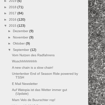
►
2019
(6)
►
2018
(71)
►
2017
(84)
►
2016
(120)
▼
2015
(123)
►
Dezember
(9)
►
November
(9)
►
Oktober
(9)
▼
September
(12)
Vom Nutzen des Radfahrens
Wuschhhhhhhhh
A new chain is a slow chain!
Unterlenker End of Season Ride powered by
TSSH
E Mail Newsletter
Auf Watopia ist das Wetter immer gut
(Update)
Mam Velo de Buurschter rop!