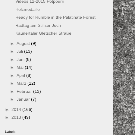
Videos 12-2015 Potpourri
Holzmedaille
Ready for Rumble in the Palatinate Forest
Radtag am Stilfser Joch
Kaunertaler Gletscher Straße
►
August
(9)
►
Juli
(13)
►
Juni
(8)
►
Mai
(14)
►
April
(8)
►
März
(12)
►
Februar
(13)
►
Januar
(7)
►
2014
(166)
►
2013
(49)
Labels