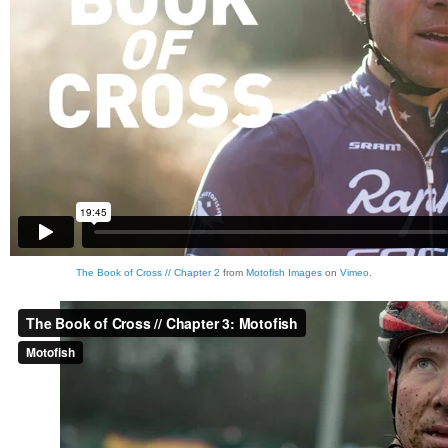
The Book of Cross // Chapter 2
from
Motofish Images
on
Vimeo
.