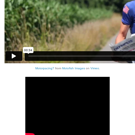
Motorpacing?
from
Motofish Images
on
Vimeo
.