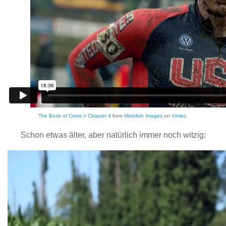
The Book of Cross // Chapter 3
from
Motofish Images
on
Vimeo
.
Schon etwas älter, aber natürlich immer noch witzig: