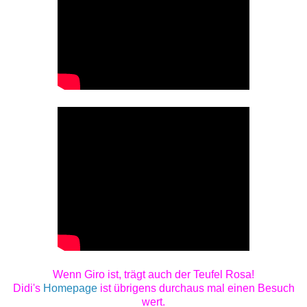
Wenn Giro ist, trägt auch der Teufel Rosa!
Didi's
Homepage
ist übrigens durchaus mal einen Besuch
wert.