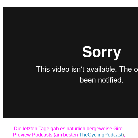
Die letzten Tage gab es natürlich bergeweise Giro-
Preview
Podcasts (am besten
TheCyclingPodcast
)
,