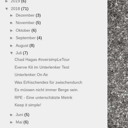
►
2019
(6)
▼
2018
(71)
►
Dezember
(3)
►
November
(5)
►
Oktober
(6)
►
September
(4)
►
August
(8)
▼
Juli
(7)
Chad Hagas #oversimpLeTour
Everve Kit im Unterlenker Test
Unterlenker On Air
Was Erfrischendes für zwischendurch
Es müssen nicht immer Berge sein.
RPE - Eine unterschätzte Metrik
Keep it simple!
►
Juni
(5)
►
Mai
(6)