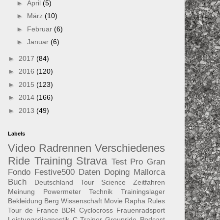
►
April
(5)
►
März
(10)
►
Februar
(6)
►
Januar
(6)
►
2017
(84)
►
2016
(120)
►
2015
(123)
►
2014
(166)
►
2013
(49)
Labels
Video
Radrennen
Verschiedenes
Ride
Training
Strava
Test
Pro
Gran
Fondo
Festive500
Daten
Doping
Mallorca
Buch
Deutschland Tour
Science
Zeitfahren
Meinung
Powermeter
Technik
Trainingslager
Bekleidung
Berg
Wissenschaft
Movie
Rapha
Rules
Tour de France
BDR
Cyclocross
Frauenradsport
Leistungsdiagnostik
C-Trainer
Groupride
Podcast