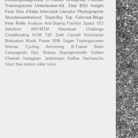
Trainingstools
Unterlenker-Kit.
Zitat
BSX Insight
Fixie
Giro d'Italia
Infocrank
Literatur
Photographie
Stundenweltrekord
TeamSky
Top Fahrrad-Blogs
freie Rolle
Analyse
Anti-Doping
Fashion
Spass
UCI
Velodrom
#WYMTM
Abenteuer
Challenge
Crowdfunding
KOM
TdF
Zwift
Castelli
Kickstarter
Motivation
Musik
Power
SRB
Sagan
Trainingszonen
Woman Cycling
Armstrong
B-Trainer
Bahn
Campagnolo
Disc Brakes
Dopingkontrolle
Golden
Cheetah
Instagram
Jedermann
Kaffee
Nachwuchs
Sturz
free motion roller
NADA