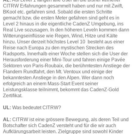
CITRW Erfahrungen gesammelt haben und nur mit Zwift,
BKool etc. gefahren sind. Sobald die ersten Schritte
gemacht bzw. die ersten Meter gefahren sind geht es in
Level 2 hinaus in die eigentliche CadenZ Umgebung, ins
Real Live sozusagen. In den höheren Leveln kommen dann
Witterungseinflüsse wie Regen, Wind, Hitze und Kälte
hinzu. Unser derzeit höchstes Level 10 besteht aus einer
Reise nach Europa zu den mystischen Strecken des
Radsports. Innerhalb einer Woche stellen sich die User der
Herausforderung einer Mini-Tour und fahren einige Pavée
Sektoren von Paris-Roubaix, die berühmtesten Anstiege der
Flandern Rundfahrt, den Mt. Ventoux und einige der
bekanntesten Anstiege in den Alpen. Wer dann noch
erfolgreich an einem Mass-Start Event seiner
Leistungsklasse teilnimmt, bekommt das CadenZ-Gold
Zertifikat.
UL:
Was bedeutet CITRW?
AL:
CITRW ist eine grössere Bewegung, als deren Teil und
Botschafter sich CadenZ versteht und für die wir auch
Aufklärungsarbeit leisten. Zielgruppe sind sowohl Kinder