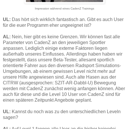
Impression während eines CadenZ Trainings
UL:
Das hört sich wirklich fantastisch an. Gibt es auch User
für die euer Programm eher ungeeignet ist?
AL:
Nein, hier gibt es keine Grenzen. Wir können fast alle
Parameter von CadenZ an den jeweiligen Sportler
anpassen. Lediglich einige externe Faktoren liegen
außerhalb unseres Einflusses. Allerdings haben haben wir
festgestellt, dass unsere Beta-Tester, allesamt sportlich
orientierte Fahrer aus den diversen Radsport Simulations-
Umgebungen, ab einem gewissen Level nicht mehr auf
unsere Hilfe angewiesen sind. Auch alte Hasen aus der
CITRW (ausgesprochen: SZIT-AR-Dabbl-U) Bewegung
werden mit CadenZ zunächst wenig anfangen können. Aber
auch für diese und die Level 10 User von CadenZ sind für
einen späteren Zeitpunkt Angebote geplant.
UL:
Kannst du noch was zu den unterschiedlichen Leveln
sagen?
AL:
Auf Level 1 fangen alle User an die bisher keinerlei