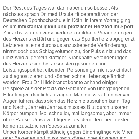
Der Rest des Tages war dann aber umso besser. Als
nächstes sprach Dr. med Ursula Hildebrandt von der
Deutschen Sporthochschule in Köln. In ihrem Vortrag ging
es um
Infektanfälligkeit und plötzlicher Herztod im Sport
.
Zunächst wurden verschiedene krankhafte Veränderungen
des Herzens erklärt und gegen das Sportlerherz abgegrenzt.
Letzteres ist eine durchaus anzustrebende Veränderung,
nimmt doch das Schlagvolumen zu, der Puls sinkt und das
Herz wird allgemein kräftiger. Krankhafte Veränderungen
des Herzens sind bei ansonsten gesunden und
Leistungssport betreibenden Personen gar nicht so einfach
zu diagnostizieren und können schnell lebensgefährlich
werden. Frau Dr. Hildebrandt konnte anhand einiger
Beispiele aus der Praxis die Gefahren von übergangenen
Erkältungen deutlich aufzeigen. Man muss sich immer vor
Augen führen, dass sich das Herz nie ausruhen kann. Tag
und Nacht, Jahr ein Jahr aus muss es Blut durch unseren
Körper pumpen. Mal schneller, mal langsamer, aber immer
ohne Pause. Umso wichtiger ist es, dem Herz bei Infekten
keinen zusätzlichen Stress zuzumuten.
Unser Körper kämpft ständig gegen Eindringlinge wie Viren
oder Bakterien und muss nach körperlicher Anstrengung