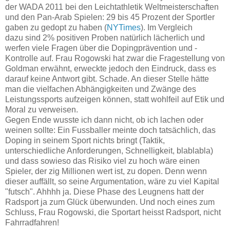
der WADA 2011 bei den Leichtathletik Weltmeisterschaften
und den Pan-Arab Spielen: 29 bis 45 Prozent der Sportler
gaben zu gedopt zu haben (
NYTimes
). Im Vergleich
dazu sind 2% positiven Proben natürlich lächerlich und
werfen viele Fragen über die Dopingprävention und -
Kontrolle auf. Frau Rogowski hat zwar die Fragestellung von
Goldman erwähnt, erweckte jedoch den Eindruck, dass es
darauf keine Antwort gibt. Schade. An dieser Stelle hätte
man die vielfachen Abhängigkeiten und Zwänge des
Leistungssports aufzeigen können, statt wohlfeil auf Etik und
Moral zu verweisen.
Gegen Ende wusste ich dann nicht, ob ich lachen oder
weinen sollte: Ein Fussballer meinte doch tatsächlich, das
Doping in seinem Sport nichts bringt (Taktik,
unterschiedliche Anforderungen, Schnelligkeit, blablabla)
und dass sowieso das Risiko viel zu hoch wäre einen
Spieler, der zig Millionen wert ist, zu dopen. Denn wenn
dieser auffällt, so seine Argumentation, wäre zu viel Kapital
"futsch". Ahhhh ja. Diese Phase des Leugnens hatt der
Radsport ja zum Glück überwunden. Und noch eines zum
Schluss, Frau Rogowski, die Sportart heisst Radsport, nicht
Fahrradfahren!