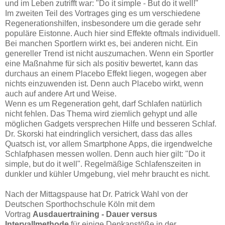
und im Leben zutrifft war: "Do it simple - But do it well!"
Im zweiten Teil des Vortrages ging es um verschiedene
Regenerationshilfen, insbesondere um die gerade sehr
populäre Eistonne. Auch hier sind Effekte oftmals individuell.
Bei manchen Sportlern wirkt es, bei anderen nicht. Ein
genereller Trend ist nicht auszumachen. Wenn ein Sportler
eine Maßnahme für sich als positiv bewertet, kann das
durchaus an einem Placebo Effekt liegen, wogegen aber
nichts einzuwenden ist. Denn auch Placebo wirkt, wenn
auch auf andere Art und Weise.
Wenn es um Regeneration geht, darf Schlafen natürlich
nicht fehlen. Das Thema wird ziemlich gehypt und alle
möglichen Gadgets versprechen Hilfe und besseren Schlaf.
Dr. Skorski hat eindringlich versichert, dass das alles
Quatsch ist, vor allem Smartphone Apps, die irgendwelche
Schlafphasen messen wollen. Denn auch hier gilt: "Do it
simple, but do it well". Regelmäßige Schlafenszeiten in
dunkler und kühler Umgebung, viel mehr braucht es nicht.
Nach der Mittagspause hat Dr. Patrick Wahl von der
Deutschen Sporthochschule Köln mit dem
Vortrag
Ausdauertraining - Dauer versus
Intervallmethode
für einige Denkanstöße in der