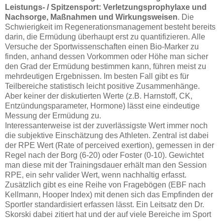
Leistungs- / Spitzensport: Verletzungsprophylaxe und
Nachsorge, Maßnahmen und Wirkungsweisen
. Die
Schwierigkeit im Regenerationsmanagement besteht bereits
darin, die Ermüdung überhaupt erst zu quantifizieren. Alle
Versuche der Sportwissenschaften einen Bio-Marker zu
finden, anhand dessen Vorkommen oder Höhe man sicher
den Grad der Ermüdung bestimmen kann, führen meist zu
mehrdeutigen Ergebnissen. Im besten Fall gibt es für
Teilbereiche statistisch leicht positive Zusammenhänge.
Aber keiner der diskutierten Werte (z.B. Harnstoff, CK,
Entzündungsparameter, Hormone) lässt eine eindeutige
Messung der Ermüdung zu.
Interessanterweise ist der zuverlässigste Wert immer noch
die subjektive Einschätzung des Athleten. Zentral ist dabei
der RPE Wert (Rate of perceived exertion), gemessen in der
Regel nach der Borg (6-20) oder Foster (0-10). Gewichtet
man diese mit der Trainingsdauer erhält man den Session
RPE, ein sehr valider Wert, wenn nachhaltig erfasst.
Zusätzlich gibt es eine Reihe von Fragebögen (EBF nach
Kellmann, Hooper Index) mit denen sich das Empfinden der
Sportler standardisiert erfassen lässt. Ein Leitsatz den Dr.
Skorski dabei zitiert hat und der auf viele Bereiche im Sport