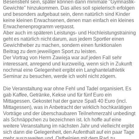
Besenstiehl sein, später können dann minimale "Gymnastik-
Gewichte" hinzukommen. Das alles soll spielerisch erfolgen
und besonders aufgebaut sein, denn natürlich sind Kinder
keine kleinen Erwachsenen, denen man einfach ein kleines
Erwachenenprogramm verpasst.
Aber auch im späteren Leistungs- und Hochleistungstraining
geht es natürlich nicht darum, aus jedem Sportler einen
Gewichtheber zu machen, sondern einen funktionalen
Beitrag zu dem jeweiligen Sport zu leisten.
Der Vortrag von Herrn Zawieja war auf jeden Fall sehr
interessant, anregend und kurzweilig, wenn sich in Zukunft
nochmal eine Gelegenheit ergibt ein Langhantelathletik
Seminar zu besuchen, werde ich wohl nicht zögern.
Die Veranstaltung war ohne Fehl und Tadel organisiert. Es
gab Kaffee, Getränke, Kekse und für fünf Euro ein
Mittagessen. Gekostet hat der ganze Spaß 40 Euro (incl.
Mittagessen), was in Anbetracht der wirklich hochkarätigen
Vorträge und der überschaubaren Teilnehmerzahl unbedingt
als Schnäppchen zu bezeichnen ist. Ich hoffe auf eine
weitere Veranstaltung im nächsten Jahr und vielleicht ergibt
sich dann die Gelegenheit, den Aufenthalt auf ein paar Tage
mehr auszuweiten und Ostbelgien mit dem Rad zu