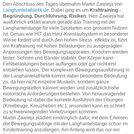
Den Abschluss des Tages übernahm Martin Zawieja von
Langhantelathletik.de
. Dabei ging es um
Krafttraining -
Begründung, Durchführung, Risiken
. Herr Zawieja hat
ausführlich erklärt warum gerade das Training mit der
Langhantelstange für viele Sportarten von grossem Nutzen
ist. Genau wie HIT das Herz-Kreislaufsystem in besonderer
Weise fordert und durch den hohen Stress effektiv ist, führt
ein Kraftraining mit hohen Belastungen zu ausgeprägten
Anpassungen des Bewegungsapparates: Knochen werden
fester, Sehnen und Bänder stabiler. Der Körper kann
Fehlbelastungen besser auffangen oder gar nicht erst
entstehen lassen. Der komplexen Bewegungsausführung in
der Langhantelathletik kommt dabei besondere Bedeutung
zu, da hier nicht einzelne Muskeln, sondern ganze
Bewegungsketten trainiert werden und zusätzlich hohe
motorische Anforderungen bestehen. Von herausragender
Bedeutung ist dabei die korrekte Ausführen der Übungen
(Kniebeuge, Kreuzheben etc.), ansonsten kann es schnell
zu schwerwiegenden Verletzungen kommen.
Martin Zawieja plädiert eindringlich dafür, mit dem Erlernen
der Bewegungsabfolge mit der Langhantelstange schon im
Kindertraining anzufangen. Am Anfang wird das nur ein