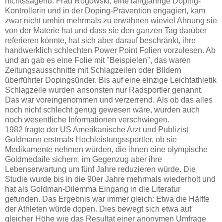
nichtssagend. Frau Rogowski, eine langjährige Doping-
Kontrollerin und in der Doping-Prävention engagiert, kam
zwar nicht umhin mehrmals zu erwähnen wieviel Ahnung sie
von der Materie hat und dass sie den ganzen Tag darüber
referieren könnte, hat sich aber darauf beschränkt, ihre
handwerklich schlechten Power Point Folien vorzulesen. Ab
und an gab es eine Folie mit "Beispielen", das waren
Zeitungsausschnitte mit Schlagzeilen oder Bildern
überführter Dopingsünder. Bis auf eine einzige Leichtathletik
Schlagzeile wurden ansonsten nur Radsportler genannt.
Das war voreingenommen und verzerrend. Als ob das alles
noch nicht schlecht genug gewesen wäre, wurden auch
noch wesentliche Informationen verschwiegen.
1982 fragte der US Amerikanische Arzt und Publizist
Goldmann erstmals Hochleistungssportler, ob sie
Medikamente nehmen würden, die ihnen eine olympische
Goldmedaile sichern, im Gegenzug aber ihre
Lebenserwartung um fünf Jahre reduzieren würde. Die
Studie wurde bis in die 90er Jahre mehrmals wiederholt und
hat als Goldman-Dilemma Eingang in die Literatur
gefunden. Das Ergebnis war immer gleich: Etwa die Hälfte
der Athleten würde dopen. Dies bewegt sich etwa auf
gleicher Höhe wie das Resultat einer anonymen Umfrage