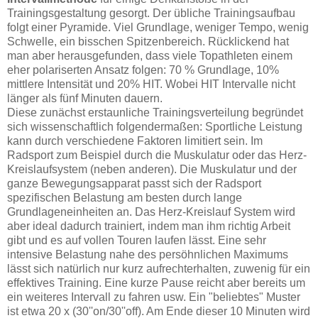
Trainingsgestaltung gesorgt. Der übliche Trainingsaufbau
folgt einer Pyramide. Viel Grundlage, weniger Tempo, wenig
Schwelle, ein bisschen Spitzenbereich. Rücklickend hat
man aber herausgefunden, dass viele Topathleten einem
eher polariserten Ansatz folgen: 70 % Grundlage, 10%
mittlere Intensität und 20% HIT. Wobei HIT Intervalle nicht
länger als fünf Minuten dauern.
Diese zunächst erstaunliche Trainingsverteilung begründet
sich wissenschaftlich folgendermaßen: Sportliche Leistung
kann durch verschiedene Faktoren limitiert sein. Im
Radsport zum Beispiel durch die Muskulatur oder das Herz-
Kreislaufsystem (neben anderen). Die Muskulatur und der
ganze Bewegungsapparat passt sich der Radsport
spezifischen Belastung am besten durch lange
Grundlageneinheiten an. Das Herz-Kreislauf System wird
aber ideal dadurch trainiert, indem man ihm richtig Arbeit
gibt und es auf vollen Touren laufen lässt. Eine sehr
intensive Belastung nahe des persöhnlichen Maximums
lässt sich natürlich nur kurz aufrechterhalten, zuwenig für ein
effektives Training. Eine kurze Pause reicht aber bereits um
ein weiteres Intervall zu fahren usw. Ein "beliebtes" Muster
ist etwa 20 x (30''on/30''off). Am Ende dieser 10 Minuten wird