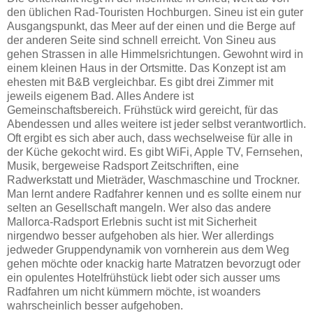
den üblichen Rad-Touristen Hochburgen. Sineu ist ein guter
Ausgangspunkt, das Meer auf der einen und die Berge auf
der anderen Seite sind schnell erreicht. Von Sineu aus
gehen Strassen in alle Himmelsrichtungen. Gewohnt wird in
einem kleinen Haus in der Ortsmitte. Das Konzept ist am
ehesten mit B&B vergleichbar. Es gibt drei Zimmer mit
jeweils eigenem Bad. Alles Andere ist
Gemeinschaftsbereich. Frühstück wird gereicht, für das
Abendessen und alles weitere ist jeder selbst verantwortlich.
Oft ergibt es sich aber auch, dass wechselweise für alle in
der Küche gekocht wird. Es gibt WiFi, Apple TV, Fernsehen,
Musik, bergeweise Radsport Zeitschriften, eine
Radwerkstatt und Mieträder, Waschmaschine und Trockner.
Man lernt andere Radfahrer kennen und es sollte einem nur
selten an Gesellschaft mangeln. Wer also das andere
Mallorca-Radsport Erlebnis sucht ist mit Sicherheit
nirgendwo besser aufgehoben als hier. Wer allerdings
jedweder Gruppendynamik von vornherein aus dem Weg
gehen möchte oder knackig harte Matratzen bevorzugt oder
ein opulentes Hotelfrühstück liebt oder sich ausser ums
Radfahren um nicht kümmern möchte, ist woanders
wahrscheinlich besser aufgehoben.